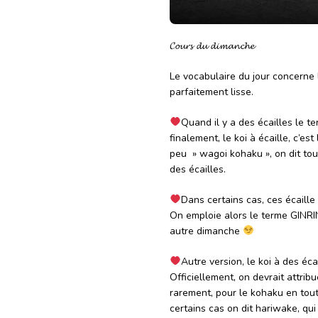
𝓒𝓸𝓾𝓻𝓼 𝓭𝓾 𝓭𝓲𝓶𝓪𝓷𝓬𝓱𝓮
Le vocabulaire du jour concerne 
parfaitement lisse.
Quand il y a des écailles le 
finalement, le koi à écaille, c’es
peu » wagoi kohaku », on dit to
des écailles.
Dans certains cas, ces écaille 
On emploie alors le terme GINRIN
autre dimanche
Autre version, le koi à des éca
Officiellement, on devrait attrib
rarement, pour le kohaku en tout
certains cas on dit hariwake, qui