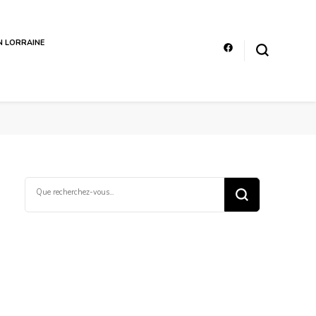
EN LORRAINE
Vous
recherchiez
quelque
chose ?