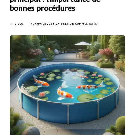
bonnes procédures
SUR
par
LILOO
4 JANVIER 2024
LAISSER UN COMMENTAIRE
METTRE
LES
CARPES
KOÏ
EN
QUARANTAINE
AVANT
LEUR
INTRODUCTION
DANS
L’ÉTANG
PRINCIPAL
:
L’IMPORTANCE
DE
BONNES
PROCÉDURES