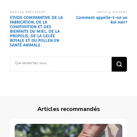
Navigation
ARTICLE PRÉCÉDENT
ARTICLE SUIVANT
ETUDE COMPARATIVE DE LA
Comment appelle-t-on un
d’article
FABRICATION, DE LA
koi noir?
COMPOSITION ET DES
BIENFAITS DU MIEL, DE LA
PROPOLIS, DE LA GELÉE
ROYALE ET DU POLLEN EN
SANTÉ ANIMALE
Vous
recherchiez
quelque
chose ?
Articles recommandés