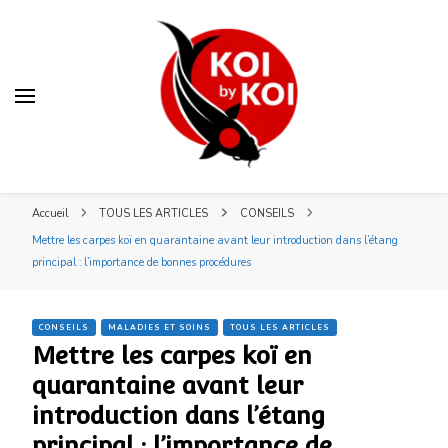
Blog KOI by KOI
Blog KOI by KOI
Votre spécialiste bassin et koï japonais en Lorraine
Accueil
TOUS LES ARTICLES
CONSEILS
Mettre les carpes koï en quarantaine avant leur introduction dans l’étang
principal : l’importance de bonnes procédures
CONSEILS
MALADIES ET SOINS
TOUS LES ARTICLES
Mettre les carpes koï en
quarantaine avant leur
introduction dans l’étang
principal : l’importance de