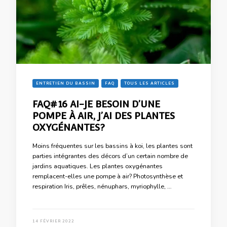
ENTRETIEN DU BASSIN
FAQ
TOUS LES ARTICLES
FAQ#16 AI-JE BESOIN D’UNE
POMPE À AIR, J’AI DES PLANTES
OXYGÉNANTES?
Moins fréquentes sur les bassins à koi, les plantes sont
parties intégrantes des décors d’un certain nombre de
jardins aquatiques. Les plantes oxygénantes
remplacent-elles une pompe à air? Photosynthèse et
respiration Iris, prêles, nénuphars, myriophylle, …
14 FÉVRIER 2022