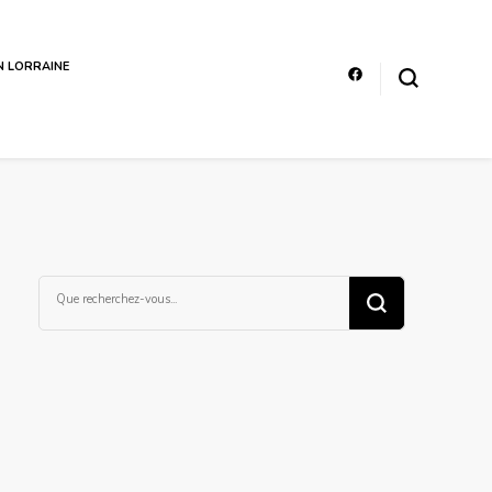
EN LORRAINE
Vous
recherchiez
quelque
chose ?