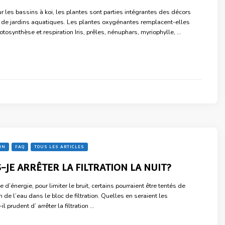
r les bassins à koi, les plantes sont parties intégrantes des décors
 de jardins aquatiques. Les plantes oxygénantes remplacent-elles
tosynthèse et respiration Iris, prêles, nénuphars, myriophylle, …
IN
FAQ
TOUS LES ARTICLES
-JE ARRÊTER LA FILTRATION LA NUIT?
 d’énergie, pour limiter le bruit, certains pourraient être tentés de
on de l’eau dans le bloc de filtration. Quelles en seraient les
 prudent d’ arrêter la filtration …