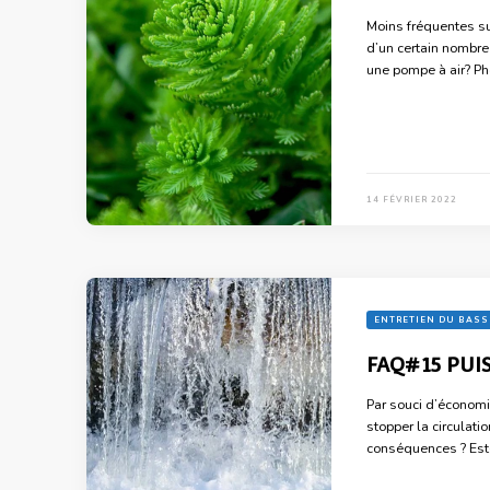
Moins fréquentes su
d’un certain nombre
une pompe à air? Pho
14 FÉVRIER 2022
ENTRETIEN DU BASS
FAQ#15 PUIS
Par souci d’économie
stopper la circulati
conséquences ? Est-il