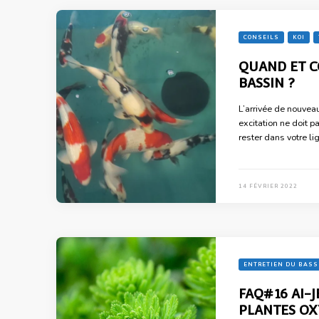
CONSEILS
KOI
QUAND ET C
BASSIN ?
L’arrivée de nouveau
excitation ne doit pa
rester dans votre li
14 FÉVRIER 2022
ENTRETIEN DU BASS
FAQ#16 AI-J
PLANTES O