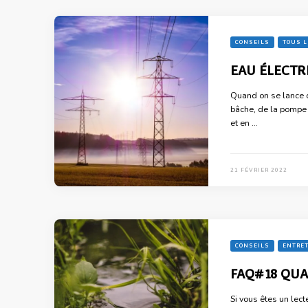
CONSEILS
TOUS L
EAU ÉLECTR
Quand on se lance d
bâche, de la pompe 
et en …
21 FÉVRIER 2022
CONSEILS
ENTRET
FAQ#18 QUA
Si vous êtes un lect