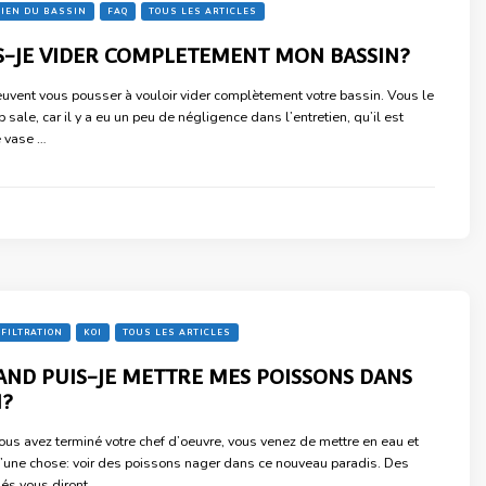
IEN DU BASSIN
FAQ
TOUS LES ARTICLES
IS-JE VIDER COMPLETEMENT MON BASSIN?
euvent vous pousser à vouloir vider complètement votre bassin. Vous le
p sale, car il y a eu un peu de négligence dans l’entretien, qu’il est
e vase …
FILTRATION
KOI
TOUS LES ARTICLES
AND PUIS-JE METTRE MES POISSONS DANS
N?
Vous avez terminé votre chef d’oeuvre, vous venez de mettre en eau et
’une chose: voir des poissons nager dans ce nouveau paradis. Des
sés vous diront …