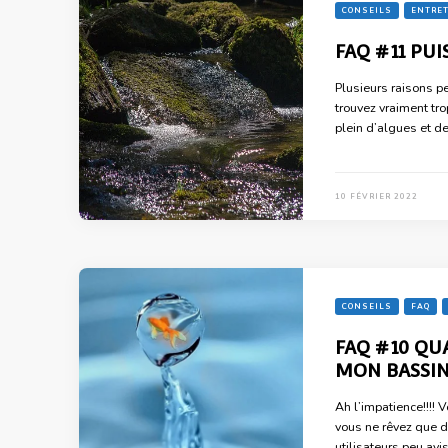
CONSEILS
ENTRET
FAQ #11 PU
Plusieurs raisons p
trouvez vraiment tro
plein d’algues et d
10 FÉVRIER 2022
CONSEILS
FAQ
FAQ #10 QU
MON BASSI
Ah l’impatience!!!! 
vous ne rêvez que d
utilisateurs peu avi