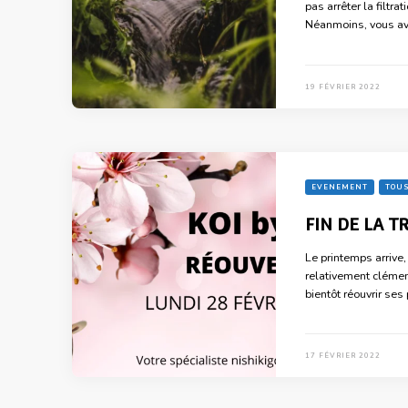
pas arrêter la filtr
Néanmoins, vous av
19 FÉVRIER 2022
EVENEMENT
TOUS
FIN DE LA 
Le printemps arrive
relativement clément
bientôt réouvrir ses
17 FÉVRIER 2022