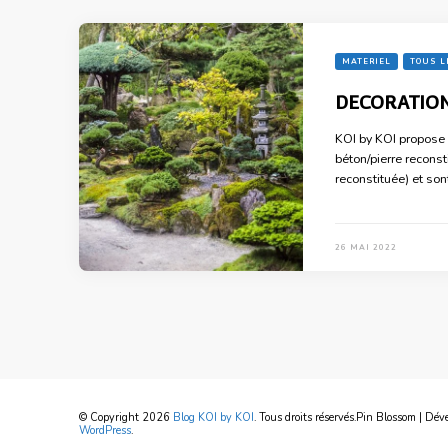
MATERIEL
TOUS L
DECORATION
KOI by KOI propose 
béton/pierre reconst
reconstituée) et son
26 MAI 2022
© Copyright 2026
Blog KOI by KOI
. Tous droits réservés.
Pin Blossom | Dév
WordPress
.