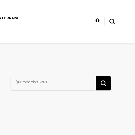
EN LORRAINE
Vous
recherchiez
quelque
chose ?