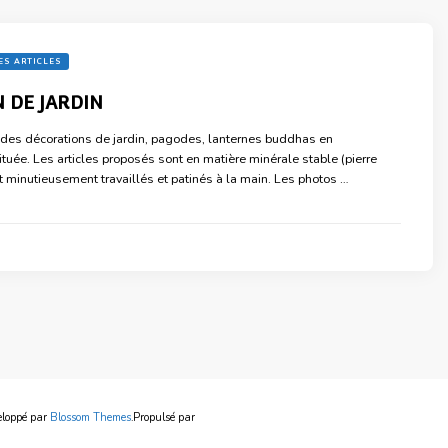
ES ARTICLES
 DE JARDIN
des décorations de jardin, pagodes, lanternes buddhas en
ituée. Les articles proposés sont en matière minérale stable (pierre
t minutieusement travaillés et patinés à la main. Les photos …
eloppé par
Blossom Themes
.Propulsé par