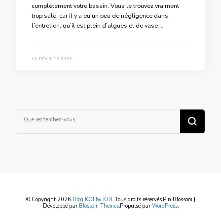
complètement votre bassin. Vous le trouvez vraiment
trop sale, car il y a eu un peu de négligence dans
l’entretien, qu’il est plein d’algues et de vase …
10 FÉVRIER 2022
Vous
recherchiez
quelque
chose ?
© Copyright 2026
Blog KOI by KOI
. Tous droits réservés.
Pin Blossom |
Développé par
Blossom Themes
.Propulsé par
WordPress
.