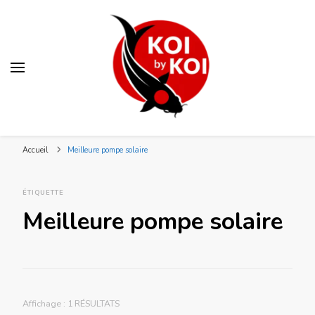
Blog KOI by KOI
Votre spécialiste bassin et koï japonais en Lorraine
Accueil
Meilleure pompe solaire
ÉTIQUETTE
Meilleure pompe solaire
Affichage : 1 RÉSULTATS