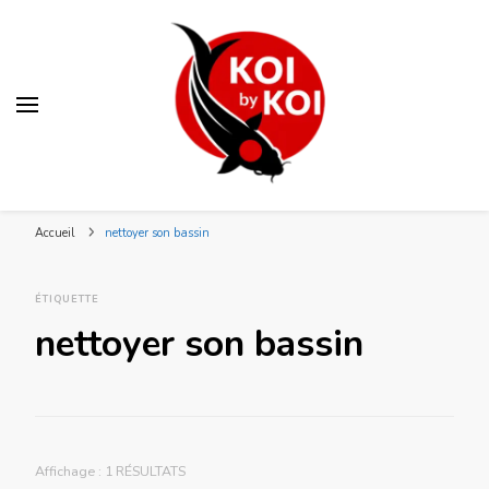
Blog KOI by KOI
Votre spécialiste bassin et koï japonais en Lorraine
Accueil
nettoyer son bassin
ÉTIQUETTE
nettoyer son bassin
Affichage : 1 RÉSULTATS