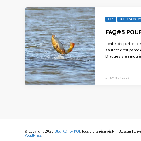
FAQ
MALADIES ET
FAQ#5 POUR
J’entends parfois c
sautent c’est parce 
D’autres s’en inquiè
1 FÉVRIER 2022
© Copyright 2026
Blog KOI by KOI
. Tous droits réservés.
Pin Blossom | Dév
WordPress
.