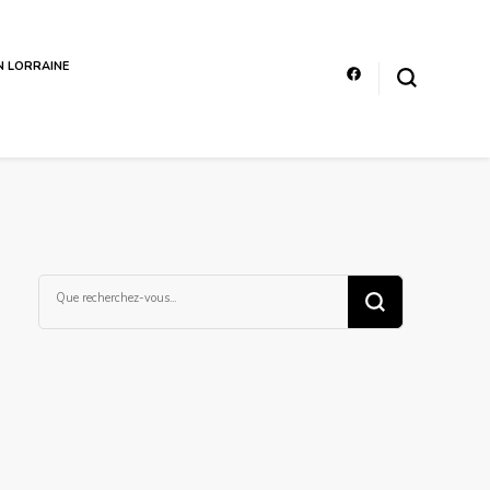
EN LORRAINE
Vous
recherchiez
quelque
chose ?