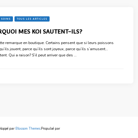
 SOINS
TOUS LES ARTICLES
QUOI MES KOI SAUTENT-ILS?
ette remarque en boutique. Certains pensent que si leurs poissons
qu’ils jouent, parce qu’ils sont joyeux, parce qu’ils s’amusent…
tent. Qui a raison? S’il peut arriver que des …
eloppé par
Blossom Themes
.Propulsé par