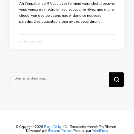
Ah l’impatience!!!! Vous avez terminé votre chef d’oeuvre,
vous venez de mettre en eau et vous ne rêvez que d’une
chose: voir des poissons nager dans ce nouveau
paradis. Des utilisateurs peu avisés vous diront …
8 FÉVRIER 2022
Vous
recherchiez
quelque
chose ?
© Copyright 2026
Blog KOI by KOI
. Tous droits réservés.
Pin Blossom |
Développé par
Blossom Themes
.Propulsé par
WordPress
.