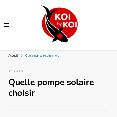
Blog KOI by KOI
Votre spécialiste bassin et koï japonais en Lorraine
Accueil
Quelle pompe solaire choisir
ÉTIQUETTE
Quelle pompe solaire
choisir