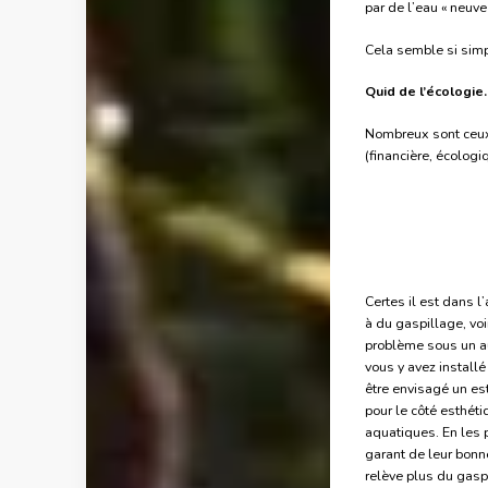
par de l’eau « neuve 
Cela semble si simpl
Quid de l’écologie
Nombreux sont ceux 
(financière, écologi
Certes il est dans l
à du gaspillage, voir
problème sous un au
vous y avez install
être envisagé un es
pour le côté esthét
aquatiques. En les 
garant de leur bonne
relève plus du gasp