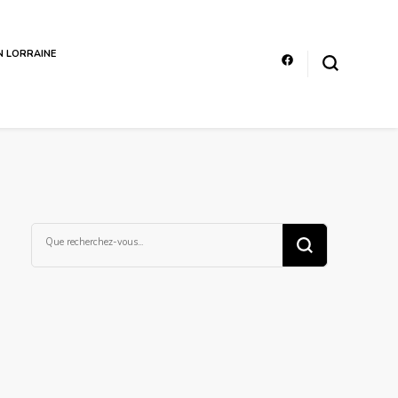
EN LORRAINE
Vous
recherchiez
quelque
chose ?