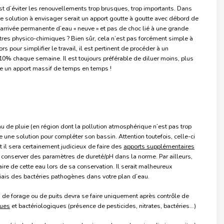
st d’éviter les renouvellements trop brusques, trop importants. Dans
re solution à envisager serait un apport goutte à goutte avec débord de
 arrivée permanente d’eau « neuve » et pas de choc lié à une grande
tres physico-chimiques ? Bien sûr, cela n’est pas forcément simple à
s pour simplifier le travail, il est pertinent de procéder à un
0% chaque semaine. Il est toujours préférable de diluer moins, plus
re un apport massif de temps en temps !
u de pluie (en région dont la pollution atmosphérique n’est pas trop
e une solution pour compléter son bassin. Attention toutefois, celle-ci
 il sera certainement judicieux de faire des
apports supplémentaires
 conserver des paramètres de dureté/pH dans la norme. Par ailleurs,
itaire de cette eau lors de sa conservation. Il serait malheureux
biais des bactéries pathogènes dans votre plan d’eau.
au de forage ou de puits devra se faire uniquement après contrôle de
ques
et bactériologiques (présence de pesticides, nitrates, bactéries…)