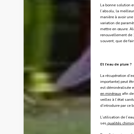
La bonne solution e
l’absolu, la meilleu
manière à avoir une
variation de paramè
mettre en œuvre. Alor
renouvellement de 1
souvent, que de fai
Et l’eau de pluie ?
La récupération d’ea
importante) peut êtr
est déminéralisée et
en minéraux
afin de
veillez à l’état san
d’introduire par ce 
L’utilisation de l’e
ses
qualités chimi