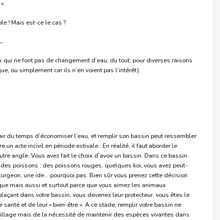
».
e ! Mais est-ce le cas ?
…
qui ne font pas de changement d’eau, du tout, pour diverses raisons
que, ou simplement car ils n’en voient pas l’intérêt).
’air du temps d’économiser l’eau, et remplir son bassin peut ressembler
e un acte incivil en période estivale. En réalité, il faut aborder le
tre angle. Vous avez fait le choix d’avoir un bassin. Dans ce bassin
é des poissons : des poissons rouges, quelques koi, vous avez peut-
turgeon, une ide… pourquoi pas. Bien sûr vous prenez cette décision
ique mais aussi et surtout parce que vous aimez les animaux
plaçant dans votre bassin, vous devenez leur protecteur, vous êtes le
 santé et de leur « bien-être ». A ce stade, remplir votre bassin ne
illage mais de la nécessité de maintenir des espèces vivantes dans