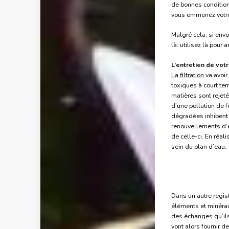
de bonnes conditions
vous emmenez votre 
Malgré cela, si env
là: utilisez là pour 
L’entretien de vot
La filtration
va avoir
toxiques à court ter
matières sont rejeté
d’une pollution de 
dégradées inhibent 
renouvellements d’ea
de celle-ci. En réa
sein du plan d’eau.
Dans un autre regi
éléments et minéraux
des échanges qu’ils
vont alors fournir 