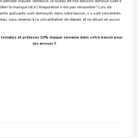
’en période chaude, venteuse, le niveau de nos bassins diminue suite à
éter le manque lié à l’évaporation n’est pas renouveler ! Lors de
agents polluants sont demeurés dans votre bassin, s’y sont concentrés.
eau, vous revenez à la concentration de départ, et ne diluez en aucun
…
s tomates et prélevez 10% chaque semaine dans votre bassin pour
les arroser !!