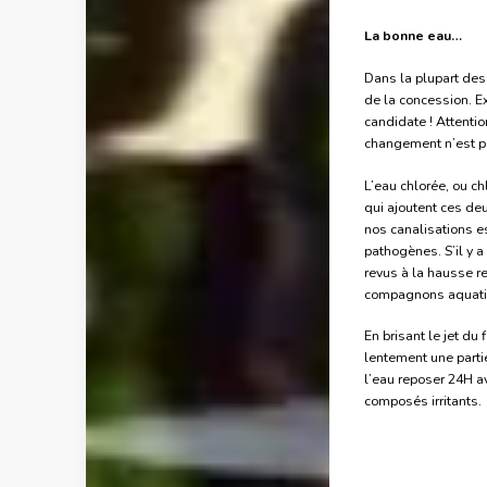
La bonne eau…
Dans la plupart des 
de la concession. E
candidate ! Attentio
changement n’est pas
L’eau chlorée, ou ch
qui ajoutent ces deu
nos canalisations e
pathogènes. S’il y 
revus à la hausse r
compagnons aquatiq
En brisant le jet du
lentement une parti
l’eau reposer 24H a
composés irritants.