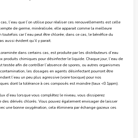
cas, l’eau que l’on utilise pour réaliser ces renouvellements est celle
xempte de germe, minéralisée, elle apparait comme la meilleure
n toutefois car l’eau peut être chlorée; dans ce cas, le bénéfice du
 aussi évident qu’il y parait.
loraminée dans certains cas, est produite par les distributeurs d’eau
x produits chimiques pour désinfecter le liquide. Chaque jour, l’eau de
st testée afin de contrôler l’absence de spores, ou autres organismes
a contamination, les dosages en agents désinfectant pourront être
endant l’eau un peu plus agressive (voire toxique) pour nos
ues dont la tolérance à ces composés est moindre (taux <0.1ppm).
 flux d’eau lorsque vous complétez le niveau, vous dissiperez
e des dérivés chlorés. Vous pouvez également envisager de laisser
vec une bonne oxygénation, cela éliminera par échange gazeux ces