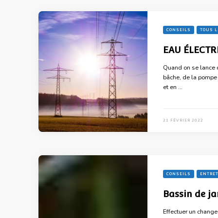
CONSEILS
TOUS L
EAU ÉLECTR
Quand on se lance d
bâche, de la pompe 
et en …
21 FÉVRIER 2022
CONSEILS
ENTRET
Bassin de j
Effectuer un change