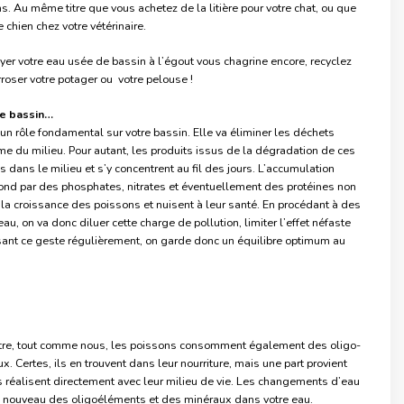
. Au même titre que vous achetez de la litière pour votre chat, ou que
chien chez votre vétérinaire.
oyer votre eau usée de bassin à l’égout vous chagrine encore, recyclez
arroser votre potager ou votre pelouse !
re bassin…
 un rôle fondamental sur votre bassin. Elle va éliminer les déchets
me du milieu. Pour autant, les produits issus de la dégradation de ces
s dans le milieu et s’y concentrent au fil des jours. L’accumulation
fond par des phosphates, nitrates et éventuellement des protéines non
la croissance des poissons et nuisent à leur santé. En procédant à des
u, on va donc diluer cette charge de pollution, limiter l’effet néfaste
lisant ce geste régulièrement, on garde donc un équilibre optimum au
stre, tout comme nous, les poissons consomment également des oligo-
. Certes, ils en trouvent dans leur nourriture, mais une part provient
 réalisent directement avec leur milieu de vie. Les changements d’eau
de nouveau des oligoéléments et des minéraux dans votre eau.