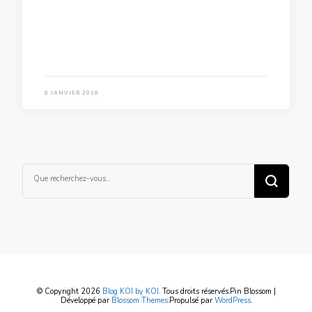
8 JANVIER 2018
Vous
recherchiez
quelque
chose ?
© Copyright 2026
Blog KOI by KOI
. Tous droits réservés.
Pin Blossom |
Développé par
Blossom Themes
.Propulsé par
WordPress
.