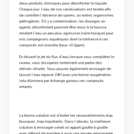
deux produits chimiques pour désinfecter le liquide.
Chaque jour, l’eau de nos canalisations est testée afin
de contrôler l’absence de spores, ou autres organismes
pathogènes. S’il y a contamination, les dosages en
agents désinfectant pourront être revus à la hausse
rendant l’eau un peu plus agressive (voire toxique) pour
nos compagnons aquatiques dont la tolérance à ces
composés est moindre (taux <0.1ppm).
En brisant le jet du flux d’eau lorsque vous complétez le
niveau, vous dissiperez lentement une partie des
dérivés chlorés. Vous pouvez également envisager de
laisser l’eau reposer 24H avec une bonne oxygénation,
cela éliminera par échange gazeux ces composés
irritants.
La bonne solution est d’éviter les renouvellements trop
brusques, trop importants. Dans l’absolu, la meilleure
solution à envisager serait un apport goutte à goutte
avec débord de manière à avoir une arrivée permanente