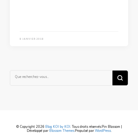
8 JANVIER 2018
Vous
recherchiez
quelque
chose ?
© Copyright 2026
Blog KOI by KOI
. Tous droits réservés.
Pin Blossom |
Développé par
Blossom Themes
.Propulsé par
WordPress
.