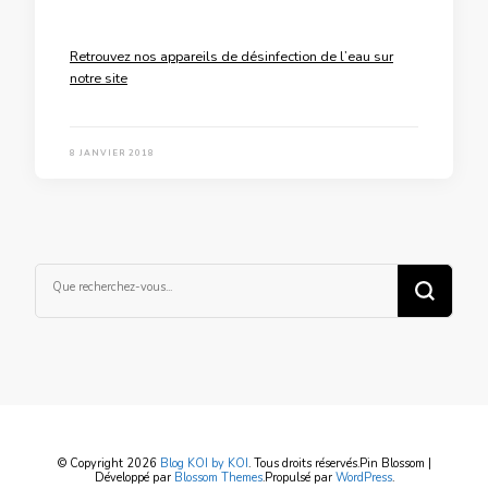
Retrouvez nos appareils de désinfection de l’eau sur
notre site
8 JANVIER 2018
Vous
recherchiez
quelque
chose ?
© Copyright 2026
Blog KOI by KOI
. Tous droits réservés.
Pin Blossom |
Développé par
Blossom Themes
.Propulsé par
WordPress
.