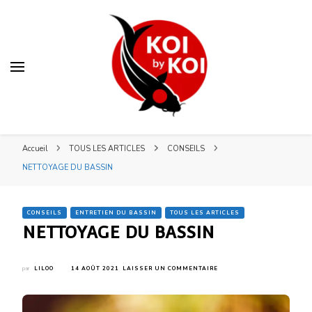
Blog KOI by KOI
Blog KOI by KOI
Votre spécialiste bassin et koï japonais en Lorraine
Accueil
TOUS LES ARTICLES
CONSEILS
NETTOYAGE DU BASSIN
CONSEILS
ENTRETIEN DU BASSIN
TOUS LES ARTICLES
NETTOYAGE DU BASSIN
SUR
par
LILOO
14 AOÛT 2021
LAISSER UN COMMENTAIRE
NETTOYAGE
DU
BASSIN