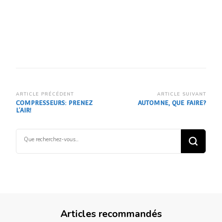
Navigation
ARTICLE PRÉCÉDENT
ARTICLE SUIVANT
COMPRESSEURS: PRENEZ
AUTOMNE, QUE FAIRE?
d’article
L’AIR!
Vous
recherchiez
quelque
chose ?
Articles recommandés