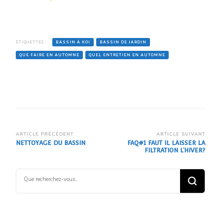
ÉTIQUETTES :
BASSIN À KOI
BASSIN DE JARDIN
QUE FAIRE EN AUTOMNE
QUEL ENTRETIEN EN AUTOMNE
Navigation
ARTICLE PRÉCÉDENT
ARTICLE SUIVANT
NETTOYAGE DU BASSIN
FAQ#1 FAUT IL LAISSER LA
d’article
FILTRATION L’HIVER?
Vous
recherchiez
quelque
chose ?