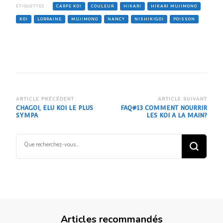
ÉTIQUETTES :
CARPE KOI
COULEUR
HIKARI
HIKARI MUJIMONO
KOI
LORRAINE
MUJIMONO
NANCY
NISHIKIGOI
POISSON
Navigation
ARTICLE PRÉCÉDENT
ARTICLE SUIVANT
CHAGOI, ELU KOI LE PLUS
FAQ#13 COMMENT NOURRIR
d’article
SYMPA
LES KOI A LA MAIN?
Vous
recherchiez
quelque
chose ?
Articles recommandés