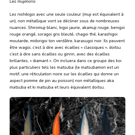
Les mujimono
Les nishikigoi avec une seule couleur (muji est équivalent à
un), non métallique vont se décliner sous de nombreuses
nuances. Shiromuji blanc, kigoi jaune, akamuji rouge, benigoi
rouge orangé, soragoi gris bleuté, chagoi thé, karashigoi
moutarde, midorigoi ton verdâtre, karasugoi noir. Ils peuvent
être wagoi, c’est à dire avec écailles « classiques », doitsu
c’est à dire sans écailles ou ginrin, avec des écailles
brillantes, « diamant ». On incluera dans ce groupe des koi
plus particuliers tels les matsuba (le matsubamon est un
motif, une réticulation noire sur les écailles qui donne un
aspect pomme de pin au poisson) non métalliques aka
matsuba et ki matsuba et leurs équivalent doitsu.