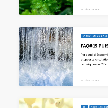
14 FÉVRIER 2022
ENTRETIEN DU BASS
FAQ#15 PUIS
Par souci d’économie
stopper la circulati
conséquences ? Est-il
14 FÉVRIER 2022
KOI
TOUS LES AR