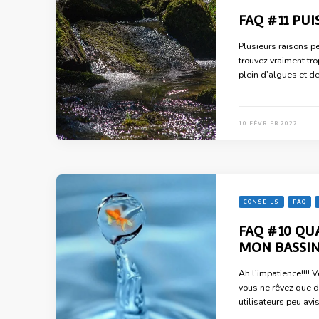
FAQ #11 PU
Plusieurs raisons p
trouvez vraiment tro
plein d’algues et d
10 FÉVRIER 2022
CONSEILS
FAQ
FAQ #10 QU
MON BASSI
Ah l’impatience!!!! 
vous ne rêvez que d
utilisateurs peu avi