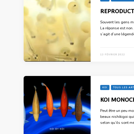
REPRODUCTI
Souvent les gens m
La réponse est non. 
s’agit d’une légend
13 FÉVRIER 2022
KOI
TOUS LES AR
KOI MONOC
Peut être un peu mo
beaux nishikigoi qu
selon qu’ils sont m