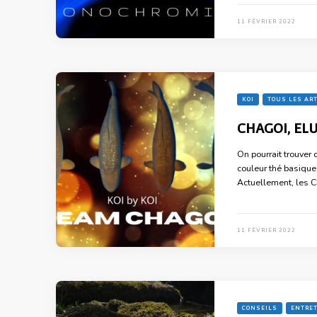
11 FÉVRIER 2022
KOI
TOUS LES AR
CHAGOI, ELU
On pourrait trouver 
couleur thé basique,
Actuellement, les C
11 FÉVRIER 2022
CONSEILS
ENTRET