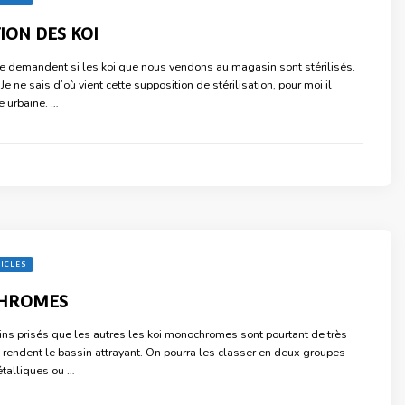
ON DES KOI
e demandent si les koi que nous vendons au magasin sont stérilisés.
Je ne sais d’où vient cette supposition de stérilisation, pour moi il
e urbaine. …
TICLES
HROMES
ins prisés que les autres les koi monochromes sont pourtant de très
i rendent le bassin attrayant. On pourra les classer en deux groupes
étalliques ou …