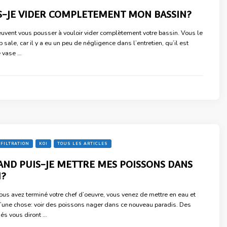
IS-JE VIDER COMPLETEMENT MON BASSIN?
euvent vous pousser à vouloir vider complètement votre bassin. Vous le
p sale, car il y a eu un peu de négligence dans l’entretien, qu’il est
e vase …
FILTRATION
KOI
TOUS LES ARTICLES
AND PUIS-JE METTRE MES POISSONS DANS
N?
Vous avez terminé votre chef d’oeuvre, vous venez de mettre en eau et
’une chose: voir des poissons nager dans ce nouveau paradis. Des
sés vous diront …