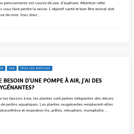
x pensionnaires est source de joie, d’euphorie. Attention cette
s vous faire perdre la raison. L’objectif santé et bien être animal doit
gne de mire. Voici donc …
IN
FAQ
TOUS LES ARTICLES
E BESOIN D’UNE POMPE À AIR, J’AI DES
XYGÉNANTES?
r les bassins à koi, les plantes sont parties intégrantes des décors
 de jardins aquatiques. Les plantes oxygénantes remplacent-elles
tosynthèse et respiration Iris, prêles, nénuphars, myriophylle, …