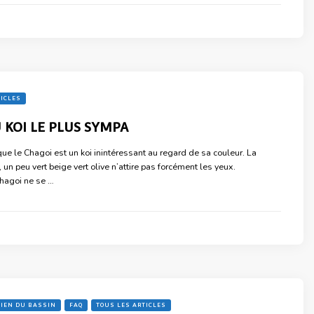
TICLES
 KOI LE PLUS SYMPA
que le Chagoi est un koi inintéressant au regard de sa couleur. La
 un peu vert beige vert olive n’attire pas forcément les yeux.
hagoi ne se …
IEN DU BASSIN
FAQ
TOUS LES ARTICLES