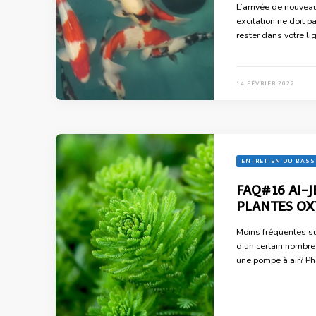
L’arrivée de nouveau
excitation ne doit pa
rester dans votre li
14 FÉVRIER 2022
ENTRETIEN DU BASS
FAQ#16 AI-J
PLANTES O
Moins fréquentes su
d’un certain nombre
une pompe à air? Pho