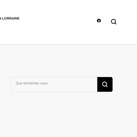
EN LORRAINE
Vous
recherchiez
quelque
chose ?