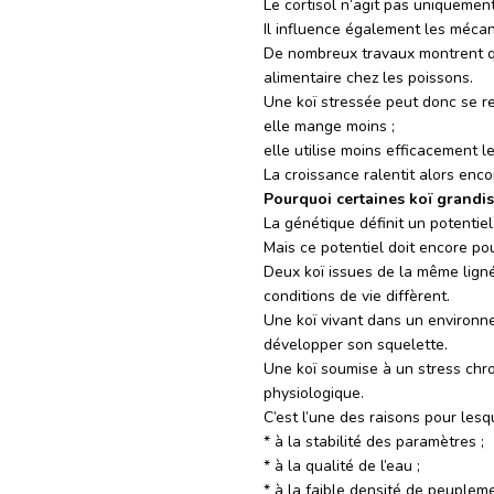
Le cortisol n’agit pas uniquemen
Il influence également les mécan
De nombreux travaux montrent qu
alimentaire chez les poissons.
Une koï stressée peut donc se re
elle mange moins ;
elle utilise moins efficacement 
La croissance ralentit alors enc
Pourquoi certaines koï grandi
La génétique définit un potentiel
Mais ce potentiel doit encore pou
Deux koï issues de la même ligné
conditions de vie diffèrent.
Une koï vivant dans un environne
développer son squelette.
Une koï soumise à un stress chro
physiologique.
C’est l’une des raisons pour les
* à la stabilité des paramètres ;
* à la qualité de l’eau ;
* à la faible densité de peupleme