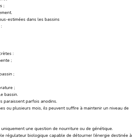
s ;
ement.
ous-estimées dans les bassins
:
rètes :
ente ;
bassin ;
rature ;
le bassin.
rs paraissent parfois anodins.
es ou plusieurs mois, ils peuvent suffire à maintenir un niveau de
s uniquement une question de nourriture ou de génétique.
ble régulateur biologique capable de détourner l’énergie destinée à