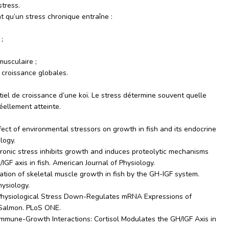
stress.
t qu’un stress chronique entraîne :
;
musculaire ;
croissance globales.
iel de croissance d’une koï. Le stress détermine souvent quelle
éellement atteinte.
fect of environmental stressors on growth in fish and its endocrine
logy.
hronic stress inhibits growth and induces proteolytic mechanisms
GF axis in fish. American Journal of Physiology.
lation of skeletal muscle growth in fish by the GH-IGF system.
ysiology.
 Physiological Stress Down-Regulates mRNA Expressions of
Salmon. PLoS ONE.
s-Immune-Growth Interactions: Cortisol Modulates the GH/IGF Axis in