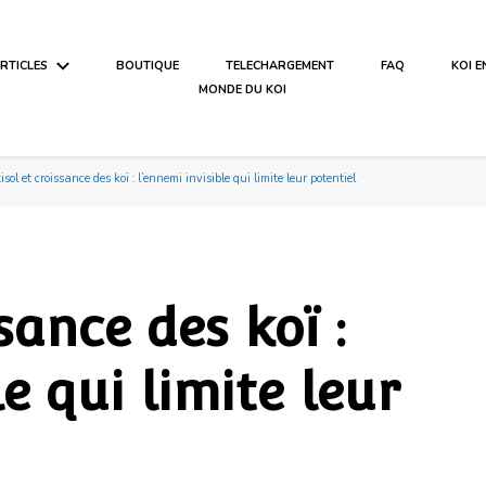
ARTICLES
BOUTIQUE
TELECHARGEMENT
FAQ
KOI 
MONDE DU KOI
isol et croissance des koï : l’ennemi invisible qui limite leur potentiel
sance des koï :
e qui limite leur