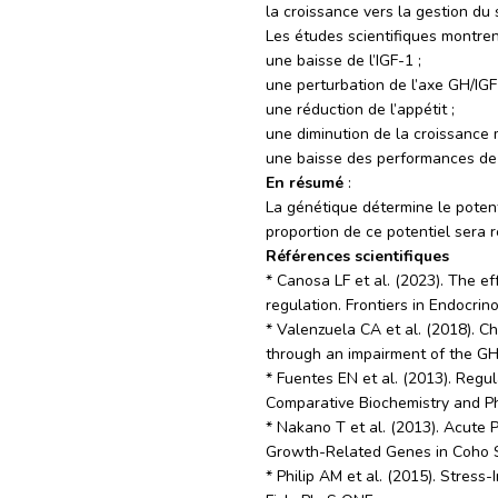
la croissance vers la gestion du 
Les études scientifiques montren
une baisse de l’IGF-1 ;
une perturbation de l’axe GH/IGF 
une réduction de l’appétit ;
une diminution de la croissance 
une baisse des performances de 
En résumé
:
La génétique détermine le potent
proportion de ce potentiel sera r
Références scientifiques
* Canosa LF et al. (2023). The ef
regulation. Frontiers in Endocrino
* Valenzuela CA et al. (2018). C
through an impairment of the GH/I
* Fuentes EN et al. (2013). Regu
Comparative Biochemistry and Ph
* Nakano T et al. (2013). Acute
Growth-Related Genes in Coho 
* Philip AM et al. (2015). Stres