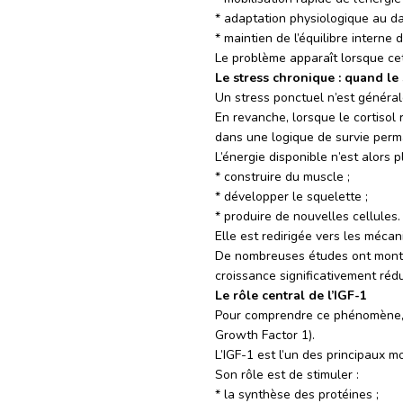
* adaptation physiologique au da
* maintien de l’équilibre interne 
Le problème apparaît lorsque cet
Le stress chronique : quand le
Un stress ponctuel n’est généra
En revanche, lorsque le cortisol
dans une logique de survie perm
L’énergie disponible n’est alors p
* construire du muscle ;
* développer le squelette ;
* produire de nouvelles cellules.
Elle est redirigée vers les méca
De nombreuses études ont montr
croissance significativement réd
Le rôle central de l’IGF-1
Pour comprendre ce phénomène, il 
Growth Factor 1).
L’IGF-1 est l’un des principaux m
Son rôle est de stimuler :
* la synthèse des protéines ;