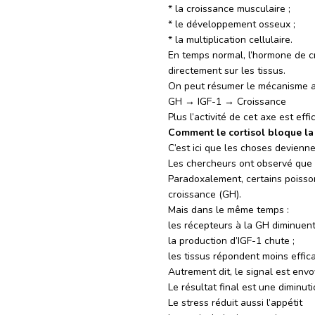
* la croissance musculaire ;
* le développement osseux ;
* la multiplication cellulaire.
En temps normal, l’hormone de cr
directement sur les tissus.
On peut résumer le mécanisme ai
GH → IGF-1 → Croissance
Plus l’activité de cet axe est eff
Comment le cortisol bloque la
C’est ici que les choses devienn
Les chercheurs ont observé que l
Paradoxalement, certains poiss
croissance (GH).
Mais dans le même temps :
les récepteurs à la GH diminuent
la production d’IGF-1 chute ;
les tissus répondent moins effi
Autrement dit, le signal est env
Le résultat final est une diminu
Le stress réduit aussi l’appétit