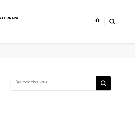
EN LORRAINE
Vous
recherchiez
quelque
chose ?