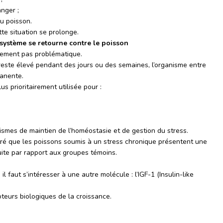
nger ;
du poisson.
te situation se prolonge.
 système se retourne contre le poisson
lement pas problématique.
 reste élevé pendant des jours ou des semaines, l’organisme entre
anente.
lus prioritairement utilisée pour :
nismes de maintien de l’homéostasie et de gestion du stress.
é que les poissons soumis à un stress chronique présentent une
uite par rapport aux groupes témoins.
faut s’intéresser à une autre molécule : l’IGF-1 (Insulin-like
oteurs biologiques de la croissance.