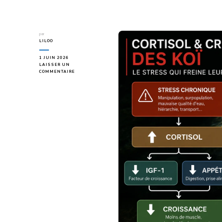
par
LILOO
1 JUIN 2026
LAISSER UN
SUR
COMMENTAIRE
CORTISOL
ET
CROISSANCE
DES
KOÏ
:
L’ENNEMI
INVISIBLE
QUI
LIMITE
LEUR
POTENTIEL