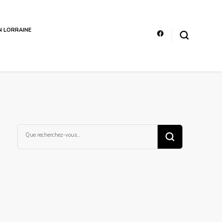
EN LORRAINE
Vous
recherchiez
quelque
chose ?