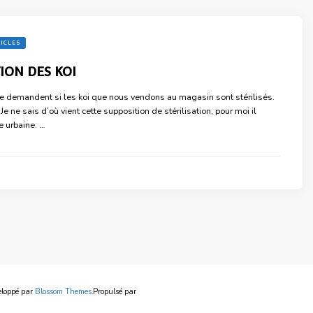
TICLES
ON DES KOI
e demandent si les koi que nous vendons au magasin sont stérilisés.
Je ne sais d’où vient cette supposition de stérilisation, pour moi il
e urbaine. …
eloppé par
Blossom Themes
.Propulsé par