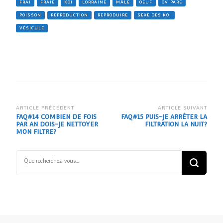
FRAI
FRAIE
KOI
LORRAINE
MÂLE
OEUF
OVIPARE
POISSON
REPRODUCTION
REPRODUIRE
SEXE DES KOI
VÉSICULE
Navigation
ARTICLE PRÉCÉDENT
ARTICLE SUIVANT
FAQ#14 COMBIEN DE FOIS
FAQ#15 PUIS-JE ARRÊTER LA
d’article
PAR AN DOIS-JE NETTOYER
FILTRATION LA NUIT?
MON FILTRE?
Vous
recherchiez
quelque
chose ?